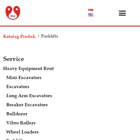
Katalog Produk
Tentang Kami
Pusat Bantuan
Katalog Produk
Forklifts
Service
Heavy Equipment Rent
Mini-Excavators
Excavators
Long Arm Excavators
Breaker Excavators
Bulldozer
Vibro Rollers
Wheel Loaders