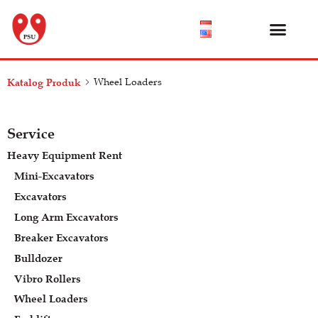
Katalog Produk
Tentang Kami
Pusat Bantuan
Katalog Produk
Wheel Loaders
Service
Heavy Equipment Rent
Mini-Excavators
Excavators
Long Arm Excavators
Breaker Excavators
Bulldozer
Vibro Rollers
Wheel Loaders