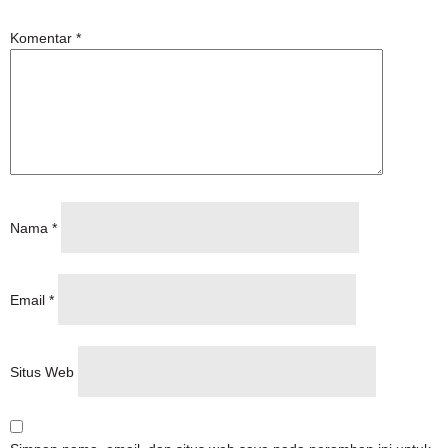
Komentar
*
Nama
*
Email
*
Situs Web