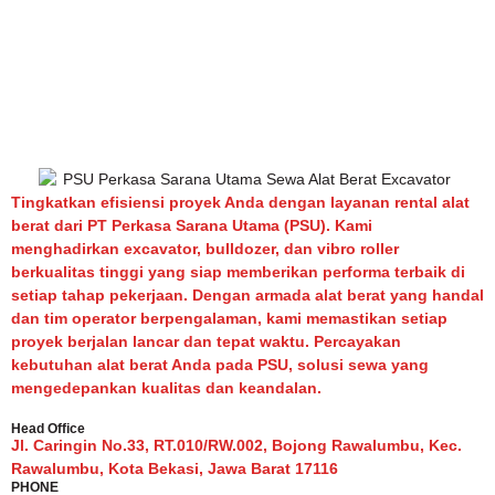
Tingkatkan efisiensi proyek Anda dengan layanan rental alat
berat dari PT Perkasa Sarana Utama (PSU). Kami
menghadirkan excavator, bulldozer, dan vibro roller
berkualitas tinggi yang siap memberikan performa terbaik di
setiap tahap pekerjaan. Dengan armada alat berat yang handal
dan tim operator berpengalaman, kami memastikan setiap
proyek berjalan lancar dan tepat waktu. Percayakan
kebutuhan alat berat Anda pada PSU, solusi sewa yang
mengedepankan kualitas dan keandalan.
Head Office
Jl. Caringin No.33, RT.010/RW.002, Bojong Rawalumbu, Kec.
Rawalumbu, Kota Bekasi, Jawa Barat 17116
PHONE