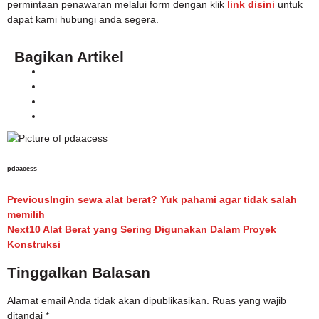
permintaan penawaran melalui form dengan klik
link disini
untuk
dapat kami hubungi anda segera.
Bagikan Artikel
pdaacess
Previous
Ingin sewa alat berat? Yuk pahami agar tidak salah
memilih
Next
10 Alat Berat yang Sering Digunakan Dalam Proyek
Konstruksi
Tinggalkan Balasan
Alamat email Anda tidak akan dipublikasikan.
Ruas yang wajib
ditandai
*