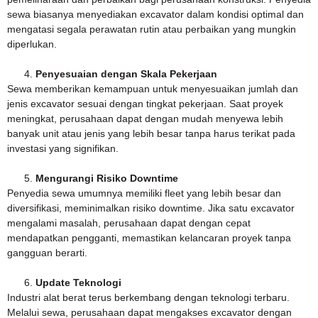
sewa biasanya menyediakan excavator dalam kondisi optimal dan
mengatasi segala perawatan rutin atau perbaikan yang mungkin
diperlukan.
Penyesuaian dengan Skala Pekerjaan
Sewa memberikan kemampuan untuk menyesuaikan jumlah dan
jenis excavator sesuai dengan tingkat pekerjaan. Saat proyek
meningkat, perusahaan dapat dengan mudah menyewa lebih
banyak unit atau jenis yang lebih besar tanpa harus terikat pada
investasi yang signifikan.
Mengurangi Risiko Downtime
Penyedia sewa umumnya memiliki fleet yang lebih besar dan
diversifikasi, meminimalkan risiko downtime. Jika satu excavator
mengalami masalah, perusahaan dapat dengan cepat
mendapatkan pengganti, memastikan kelancaran proyek tanpa
gangguan berarti.
Update Teknologi
Industri alat berat terus berkembang dengan teknologi terbaru.
Melalui sewa, perusahaan dapat mengakses excavator dengan