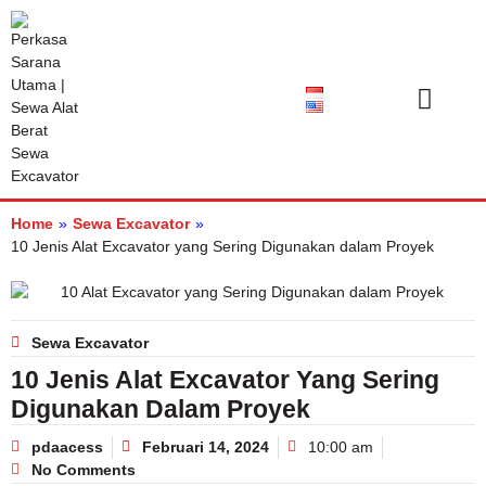
Katalog Produk
Tentang Kami
Pusat Bantuan
Home
»
Sewa Excavator
»
10 Jenis Alat Excavator yang Sering Digunakan dalam Proyek
Sewa Excavator
10 Jenis Alat Excavator Yang Sering
Digunakan Dalam Proyek
pdaacess
Februari 14, 2024
10:00 am
No Comments