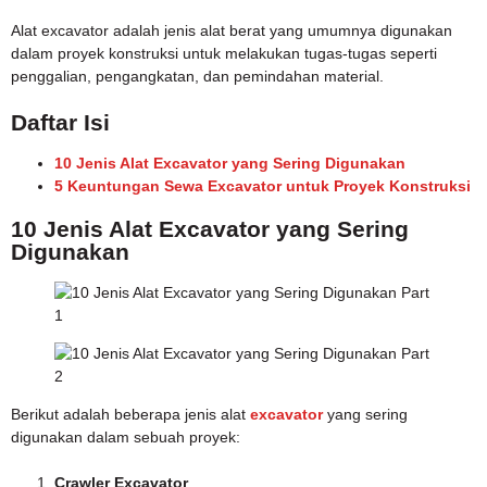
Alat excavator adalah jenis alat berat yang umumnya digunakan
dalam proyek konstruksi untuk melakukan tugas-tugas seperti
penggalian, pengangkatan, dan pemindahan material.
Daftar Isi
10 Jenis Alat Excavator yang Sering Digunakan
5 Keuntungan Sewa Excavator untuk Proyek Konstruksi
10 Jenis Alat Excavator yang Sering
Digunakan
Berikut adalah beberapa jenis alat
excavator
yang sering
digunakan dalam sebuah proyek:
Crawler Excavator