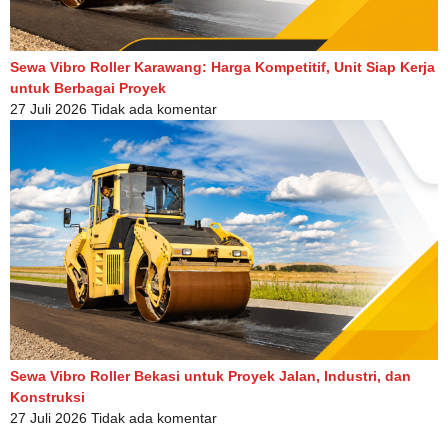
Sewa Vibro Roller Karawang: Harga Kompetitif, Unit Siap Kerja
untuk Berbagai Proyek
27 Juli 2026
Tidak ada komentar
Sewa Vibro Roller Bekasi untuk Proyek Jalan, Industri, dan
Konstruksi
27 Juli 2026
Tidak ada komentar