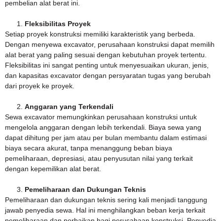
pembelian alat berat ini.
Fleksibilitas Proyek
Setiap proyek konstruksi memiliki karakteristik yang berbeda.
Dengan menyewa excavator, perusahaan konstruksi dapat memilih
alat berat yang paling sesuai dengan kebutuhan proyek tertentu.
Fleksibilitas ini sangat penting untuk menyesuaikan ukuran, jenis,
dan kapasitas excavator dengan persyaratan tugas yang berubah
dari proyek ke proyek.
Anggaran yang Terkendali
Sewa excavator memungkinkan perusahaan konstruksi untuk
mengelola anggaran dengan lebih terkendali. Biaya sewa yang
dapat dihitung per jam atau per bulan membantu dalam estimasi
biaya secara akurat, tanpa menanggung beban biaya
pemeliharaan, depresiasi, atau penyusutan nilai yang terkait
dengan kepemilikan alat berat.
Pemeliharaan dan Dukungan Teknis
Pemeliharaan dan dukungan teknis sering kali menjadi tanggung
jawab penyedia sewa. Hal ini menghilangkan beban kerja terkait
pemeliharaan dan perbaikan bagi perusahaan konstruksi. Penyedia