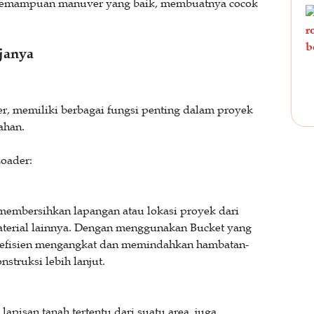
n kemampuan manuver yang baik, membuatnya cocok
janya
er, memiliki berbagai fungsi penting dalam proyek
ahan.
Loader:
membersihkan lapangan atau lokasi proyek dari
material lainnya. Dengan menggunakan Bucket yang
 efisien mengangkat dan memindahkan hambatan-
struksi lebih lanjut.
apisan tanah tertentu dari suatu area, juga