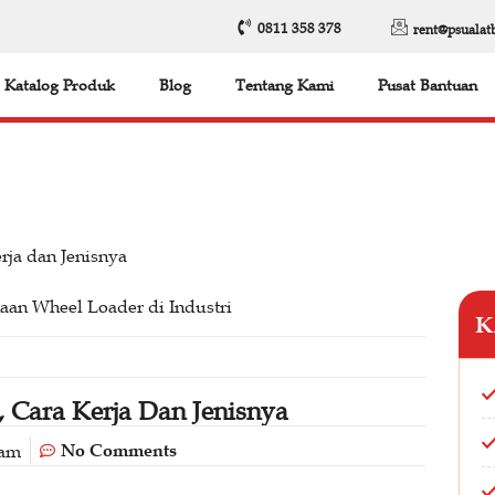
0811 358 378
rent@psualat
Katalog Produk
Blog
Tentang Kami
Pusat Bantuan
rja dan Jenisnya
K
 Cara Kerja Dan Jenisnya
No Comments
 am