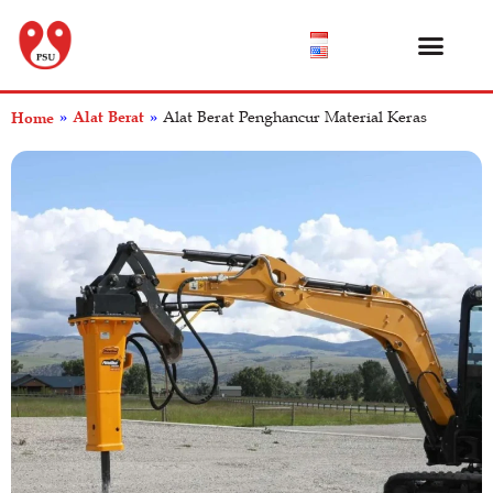
Katalog Produk
Tentang Kami
Pusat Bantuan
Alat Berat
Home
»
»
Alat Berat Penghancur Material Keras