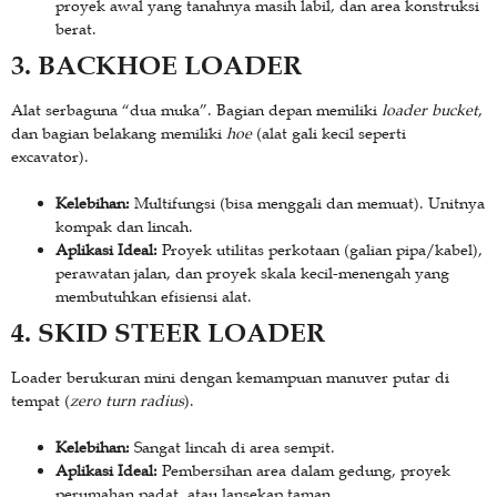
proyek awal yang tanahnya masih labil, dan area konstruksi
berat.
3. BACKHOE LOADER
Alat serbaguna “dua muka”. Bagian depan memiliki
loader bucket
,
dan bagian belakang memiliki
hoe
(alat gali kecil seperti
excavator).
Kelebihan:
Multifungsi (bisa menggali dan memuat). Unitnya
kompak dan lincah.
Aplikasi Ideal:
Proyek utilitas perkotaan (galian pipa/kabel),
perawatan jalan, dan proyek skala kecil-menengah yang
membutuhkan efisiensi alat.
4. SKID STEER LOADER
Loader berukuran mini dengan kemampuan manuver putar di
tempat (
zero turn radius
).
Kelebihan:
Sangat lincah di area sempit.
Aplikasi Ideal:
Pembersihan area dalam gedung, proyek
perumahan padat, atau lansekap taman.