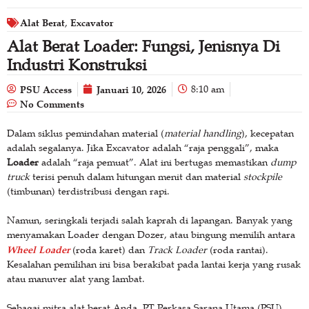
Alat Berat
Excavator
,
Alat Berat Loader: Fungsi, Jenisnya Di
Industri Konstruksi
PSU Access
Januari 10, 2026
8:10 am
No Comments
Dalam siklus pemindahan material (
material handling
), kecepatan
adalah segalanya. Jika Excavator adalah “raja penggali”, maka
Loader
adalah “raja pemuat”. Alat ini bertugas memastikan
dump
truck
terisi penuh dalam hitungan menit dan material
stockpile
(timbunan) terdistribusi dengan rapi.
Namun, seringkali terjadi salah kaprah di lapangan. Banyak yang
menyamakan Loader dengan Dozer, atau bingung memilih antara
Wheel Loader
(roda karet) dan
Track Loader
(roda rantai).
Kesalahan pemilihan ini bisa berakibat pada lantai kerja yang rusak
atau manuver alat yang lambat.
Sebagai mitra alat berat Anda, PT Perkasa Sarana Utama (PSU)