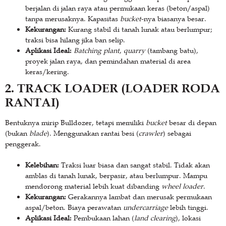
berjalan di jalan raya atau permukaan keras (beton/aspal)
tanpa merusaknya. Kapasitas
bucket
-nya biasanya besar.
Kekurangan:
Kurang stabil di tanah lunak atau berlumpur;
traksi bisa hilang jika ban selip.
Aplikasi Ideal:
Batching plant
,
quarry
(tambang batu),
proyek jalan raya, dan pemindahan material di area
keras/kering.
2. TRACK LOADER (LOADER RODA
RANTAI)
Bentuknya mirip Bulldozer, tetapi memiliki
bucket
besar di depan
(bukan
blade
). Menggunakan rantai besi (
crawler
) sebagai
penggerak.
Kelebihan:
Traksi luar biasa dan sangat stabil. Tidak akan
amblas di tanah lunak, berpasir, atau berlumpur. Mampu
mendorong material lebih kuat dibanding
wheel loader
.
Kekurangan:
Gerakannya lambat dan merusak permukaan
aspal/beton. Biaya perawatan
undercarriage
lebih tinggi.
Aplikasi Ideal:
Pembukaan lahan (
land clearing
), lokasi