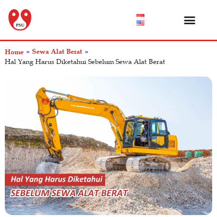
Katalog Produk
Tentang Kami
Pusat Bantuan
Sewa Alat Berat
Home
»
»
Hal Yang Harus Diketahui Sebelum Sewa Alat Berat