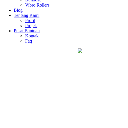
Vibro Rollers
Blog
Tentang Kami
Profil
Projek
Pusat Bantuan
Kontak
Faq