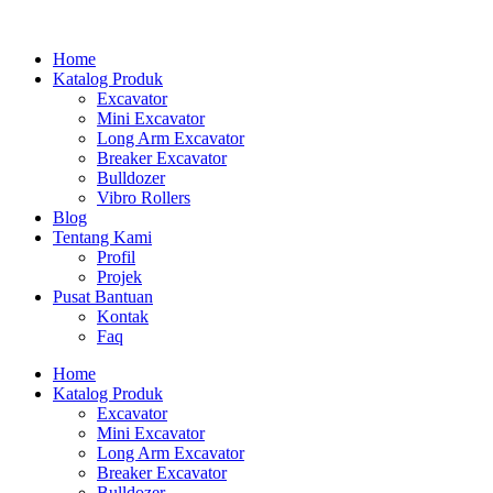
Home
Katalog Produk
Excavator
Mini Excavator
Long Arm Excavator
Breaker Excavator
Bulldozer
Vibro Rollers
Blog
Tentang Kami
Profil
Projek
Pusat Bantuan
Kontak
Faq
Home
Katalog Produk
Excavator
Mini Excavator
Long Arm Excavator
Breaker Excavator
Bulldozer