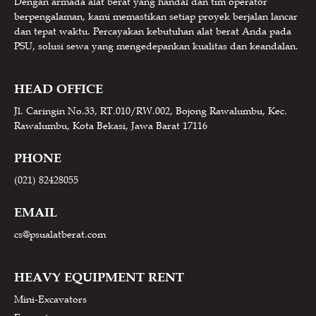
Dengan armada alat berat yang handal dan tim operator
berpengalaman, kami memastikan setiap proyek berjalan lancar
dan tepat waktu. Percayakan kebutuhan alat berat Anda pada
PSU, solusi sewa yang mengedepankan kualitas dan keandalan.
HEAD OFFICE
Jl. Caringin No.33, RT.010/RW.002, Bojong Rawalumbu, Kec.
Rawalumbu, Kota Bekasi, Jawa Barat 17116
PHONE
(021) 82428055
EMAIL
cs@psualatberat.com
HEAVY EQUIPMENT RENT
Mini-Excavators