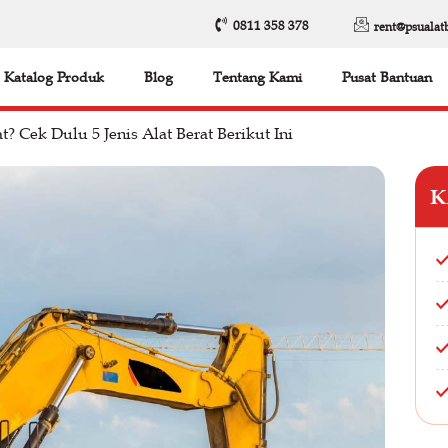
0811 358 378
rent@psualat
Katalog Produk
Blog
Tentang Kami
Pusat Bantuan
? Cek Dulu 5 Jenis Alat Berat Berikut Ini
K