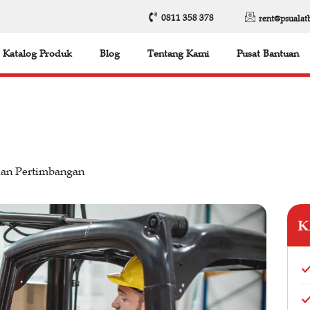
0811 358 378
rent@psualat
Katalog Produk
Blog
Tentang Kami
Pusat Bantuan
dan Pertimbangan
K