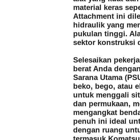
material keras sepe
Attachment ini di
hidraulik yang me
pukulan tinggi. Al
sektor konstruksi
Selesaikan pekerj
berat Anda dengan
Sarana Utama (PSU
beko, bego, atau 
untuk menggali si
dan permukaan, me
mengangkat benda 
penuh ini ideal un
dengan ruang unt
termasuk Komatsu