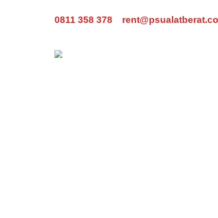
0811 358 378
rent@psualatberat.c