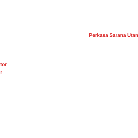
tor
r