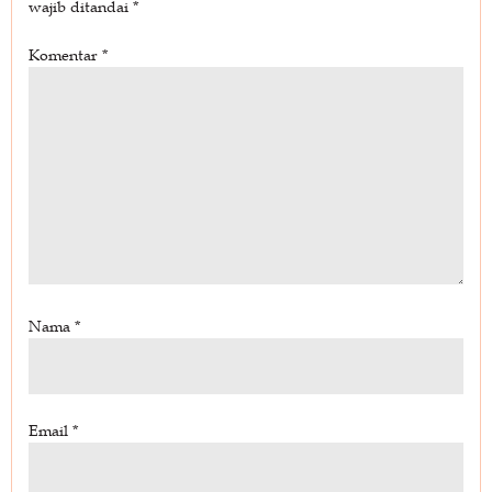
wajib ditandai
*
Komentar
*
Nama
*
Email
*