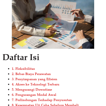
Daftar Isi
1. Fleksibilitas
2. Bebas Biaya Perawatan
3. Penyimpanan yang Efisien
4. Akses ke Teknologi Terbaru
5. Mengurangi Downtime
6. Pengurangan Modal Awal
7. Perlindungan Terhadap Penyusutan
8. Kesempatan Uji Coba Sebelum Membeli