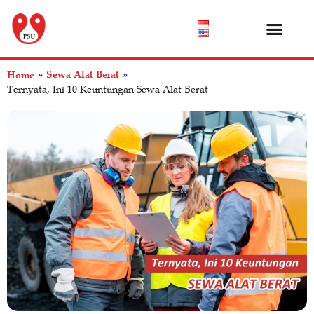
Katalog Produk
Tentang Kami
Pusat Bantuan
Sewa Alat Berat
Home
»
»
Ternyata, Ini 10 Keuntungan Sewa Alat Berat