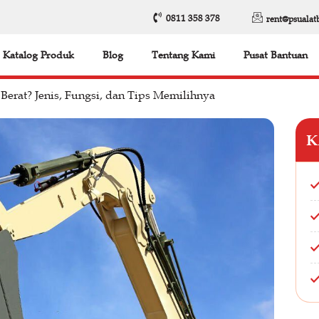
0811 358 378
rent@psualat
Katalog Produk
Blog
Tentang Kami
Pusat Bantuan
 Berat? Jenis, Fungsi, dan Tips Memilihnya
K