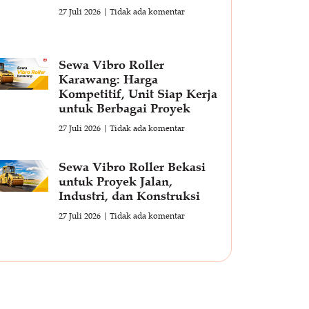
27 Juli 2026
Tidak ada komentar
Sewa Vibro Roller
Karawang: Harga
Kompetitif, Unit Siap Kerja
untuk Berbagai Proyek
27 Juli 2026
Tidak ada komentar
Sewa Vibro Roller Bekasi
untuk Proyek Jalan,
Industri, dan Konstruksi
27 Juli 2026
Tidak ada komentar