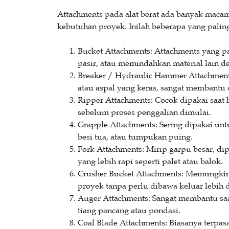
Attachments pada alat berat ada banyak maca
kebutuhan proyek. Inilah beberapa yang paling
Bucket Attachments: Attachments yang 
pasir, atau memindahkan material lain d
Breaker / Hydraulic Hammer Attachment
atau aspal yang keras, sangat membantu
Ripper Attachments: Cocok dipakai saat 
sebelum proses penggalian dimulai.
Grapple Attachments: Sering dipakai unt
besi tua, atau tumpukan puing.
Fork Attachments: Mirip garpu besar, d
yang lebih rapi seperti palet atau balok.
Crusher Bucket Attachments: Memungkink
proyek tanpa perlu dibawa keluar lebih 
Auger Attachments: Sangat membantu sa
tiang pancang atau pondasi.
Coal Blade Attachments: Biasanya terpa