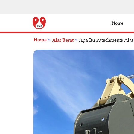
Home
Home
Alat Berat
»
»
Apa Itu Attachments Alat