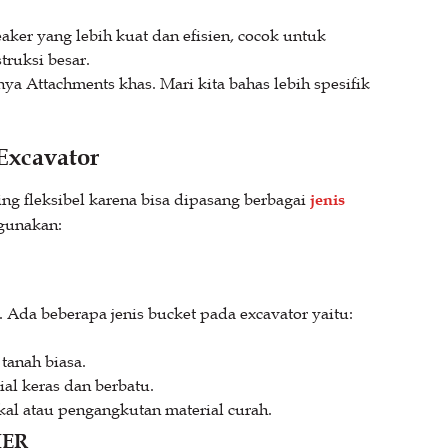
aker yang lebih kuat dan efisien, cocok untuk
ruksi besar.
a Attachments khas. Mari kita bahas lebih spesifik
Excavator
ling fleksibel karena bisa dipasang berbagai
jenis
gunakan:
 Ada beberapa jenis bucket pada excavator yaitu:
tanah biasa.
al keras dan berbatu.
kal atau pengangkutan material curah.
MER