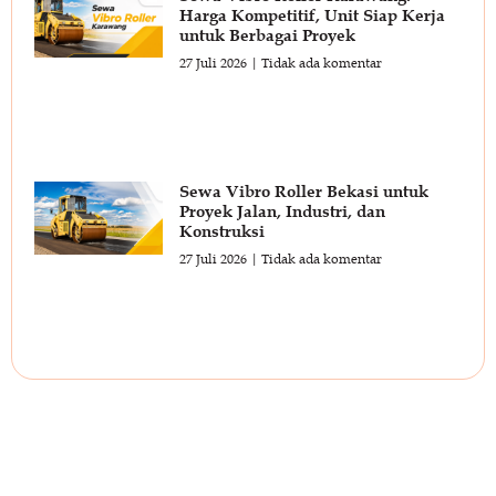
Harga Kompetitif, Unit Siap Kerja
untuk Berbagai Proyek
27 Juli 2026
Tidak ada komentar
Sewa Vibro Roller Bekasi untuk
Proyek Jalan, Industri, dan
Konstruksi
27 Juli 2026
Tidak ada komentar