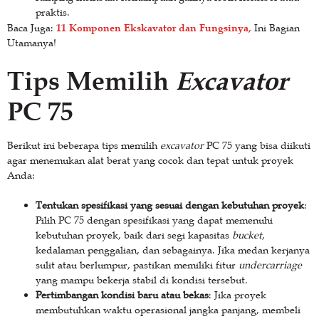
praktis.
11 Komponen Ekskavator dan Fungsinya,
Baca Juga:
Ini Bagian
Utamanya!
Tips Memilih
Excavator
PC 75
Berikut ini beberapa tips memilih
excavator
PC 75 yang bisa diikuti
agar menemukan alat berat yang cocok dan tepat untuk proyek
Anda:
Tentukan spesifikasi yang sesuai dengan kebutuhan proyek
:
Pilih PC 75 dengan spesifikasi yang dapat memenuhi
kebutuhan proyek, baik dari segi kapasitas
bucket
,
kedalaman penggalian, dan sebagainya. Jika medan kerjanya
sulit atau berlumpur, pastikan memiliki fitur
undercarriage
yang mampu bekerja stabil di kondisi tersebut.
Pertimbangan kondisi baru atau bekas
: Jika proyek
membutuhkan waktu operasional jangka panjang, membeli