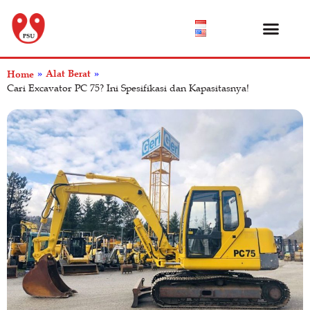
Katalog Produk
Tentang Kami
Pusat Bantuan
Alat Berat
Home
»
»
Cari Excavator PC 75? Ini Spesifikasi dan Kapasitasnya!