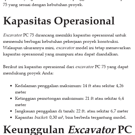
75 yang sesuai dengan kebutuhan proyek.
Kapasitas Operasional
Excavator
PC 75 dirancang memiliki kapasitas operasional untuk
memenuhi berbagai kebutuhan pekerjaan proyek konstruksi.
Walaupun ukurannya mini,
excavator
model ini tetap menawarkan
kapasitas operasional yang mumpuni atau dapat diandalkan.
Berikut ini kapasitas operasional dari
excavator
PC 75 yang dapat
mendukung proyek Anda:
Kedalaman penggalian maksimum: 14 ft atau sekitar 4,26
meter
Ketinggian pemotongan maksimum: 21 ft atau sekitar 6,4
meter
Jangkauan penggalian di tanah: 22 ft. atau sekitar 6,7 meter
Kapasitas
bucket
: 0,30 m³, bisa berbeda tergantung model.
Keunggulan
Excavator
PC