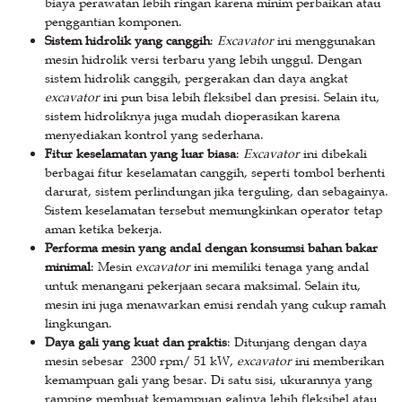
biaya perawatan lebih ringan karena minim perbaikan atau
penggantian komponen.
Sistem hidrolik yang canggih
:
Excavator
ini menggunakan
mesin hidrolik versi terbaru yang lebih unggul. Dengan
sistem hidrolik canggih, pergerakan dan daya angkat
excavator
ini pun bisa lebih fleksibel dan presisi. Selain itu,
sistem hidroliknya juga mudah dioperasikan karena
menyediakan kontrol yang sederhana.
Fitur keselamatan yang luar biasa
:
Excavator
ini dibekali
berbagai fitur keselamatan canggih, seperti tombol berhenti
darurat, sistem perlindungan jika terguling, dan sebagainya.
Sistem keselamatan tersebut memungkinkan operator tetap
aman ketika bekerja.
Performa mesin yang andal dengan konsumsi bahan bakar
minimal
: Mesin
excavator
ini memiliki tenaga yang andal
untuk menangani pekerjaan secara maksimal. Selain itu,
mesin ini juga menawarkan emisi rendah yang cukup ramah
lingkungan.
Daya gali yang kuat dan praktis
: Ditunjang dengan daya
mesin sebesar 2300 rpm/ 51 kW,
excavator
ini memberikan
kemampuan gali yang besar. Di satu sisi, ukurannya yang
ramping membuat kemampuan galinya lebih fleksibel atau