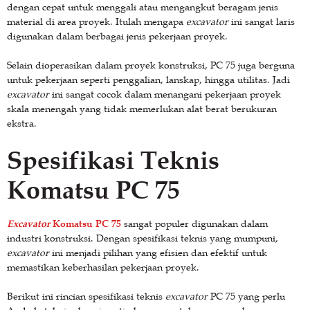
dengan cepat untuk menggali atau mengangkut beragam jenis
material di area proyek. Itulah mengapa
excavator
ini sangat laris
digunakan dalam berbagai jenis pekerjaan proyek.
Selain dioperasikan dalam proyek konstruksi, PC 75 juga berguna
untuk pekerjaan seperti penggalian, lanskap, hingga utilitas. Jadi
excavator
ini sangat cocok dalam menangani pekerjaan proyek
skala menengah yang tidak memerlukan alat berat berukuran
ekstra.
Spesifikasi Teknis
Komatsu PC 75
Excavator
Komatsu PC 75
sangat populer digunakan dalam
industri konstruksi. Dengan spesifikasi teknis yang mumpuni,
excavator
ini menjadi pilihan yang efisien dan efektif untuk
memastikan keberhasilan pekerjaan proyek.
Berikut ini rincian spesifikasi teknis
excavator
PC 75 yang perlu