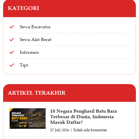
KATEGORI
Sewa Excavator
Sewa Alat Berat
Informasi
Tips
ARTIKEL TERAKHIR
10 Negara Penghasil Batu Bara
Terbesar di Dunia, Indonesia
Masuk Daftar?
27 Juli 2026
Tidak ada komentar