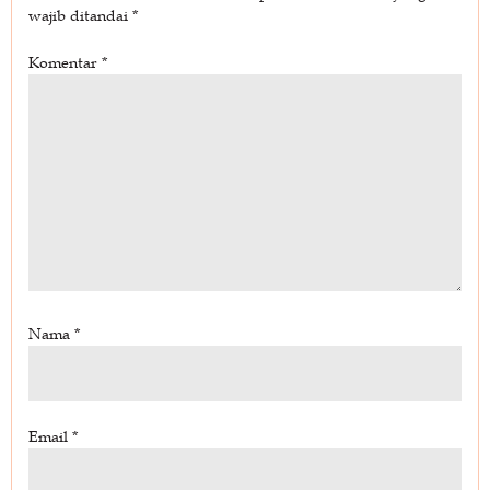
wajib ditandai
*
Komentar
*
Nama
*
Email
*