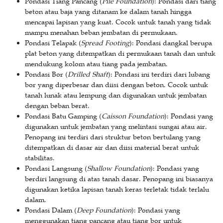
Pondasi Tiang Pancang (
Pile Foundation
): Pondasi dari tiang
beton atau baja yang ditanam ke dalam tanah hingga
mencapai lapisan yang kuat. Cocok untuk tanah yang tidak
mampu menahan beban jembatan di permukaan.
Pondasi Telapak (
Spread Footing
): Pondasi dangkal berupa
plat beton yang ditempatkan di permukaan tanah dan untuk
mendukung kolom atau tiang pada jembatan.
Pondasi Bor (
Drilled Shaft
): Pondasi ini terdiri dari lubang
bor yang diperbesar dan diisi dengan beton. Cocok untuk
tanah lunak atau lempung dan digunakan untuk jembatan
dengan beban berat.
Pondasi Batu Gamping (
Caisson Foundation
): Pondasi yang
digunakan untuk jembatan yang melintasi sungai atau air.
Penopang ini terdiri dari struktur beton bertulang yang
ditempatkan di dasar air dan diisi material berat untuk
stabilitas.
Pondasi Langsung (
Shallow Foundation
): Pondasi yang
berdiri langsung di atas tanah dasar. Penopang ini biasanya
digunakan ketika lapisan tanah keras terletak tidak terlalu
dalam.
Pondasi Dalam (
Deep Foundation
): Pondasi yang
menggunakan tiang pancang atau tiang bor untuk