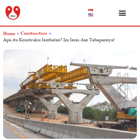
Katalog Produk
Tentang Kami
Pusat Bantuan
Construction
Home
»
»
Apa itu Konstruksi Jembatan? Ini Jenis dan Tahapannya!