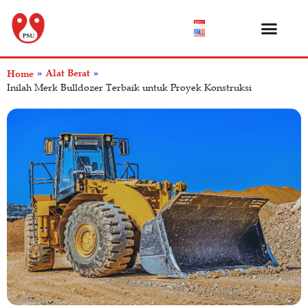
Katalog Produk
Tentang Kami
Pusat Bantuan
Alat Berat
Home
»
»
Inilah Merk Bulldozer Terbaik untuk Proyek Konstruksi