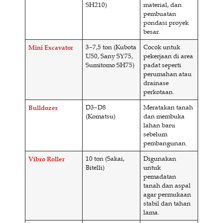
SH210)
material, dan
pembuatan
pondasi proyek
besar.
Mini Excavator
3–7,5 ton (Kubota
Cocok untuk
U50, Sany SY75,
pekerjaan di area
Sumitomo SH75)
padat seperti
perumahan atau
drainase
perkotaan.
Bulldozer
D3–D8
Meratakan tanah
(Komatsu)
dan membuka
lahan baru
sebelum
pembangunan.
Vibro Roller
10 ton (Sakai,
Digunakan
Bitelli)
untuk
pemadatan
tanah dan aspal
agar permukaan
stabil dan tahan
lama.