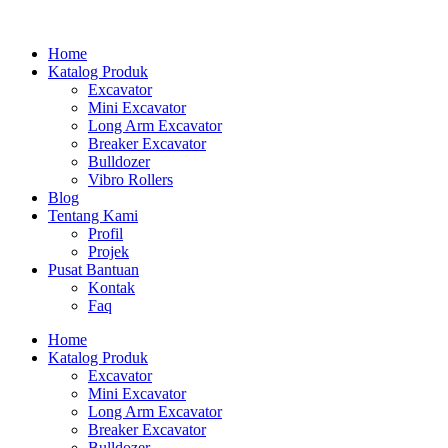
Home
Katalog Produk
Excavator
Mini Excavator
Long Arm Excavator
Breaker Excavator
Bulldozer
Vibro Rollers
Blog
Tentang Kami
Profil
Projek
Pusat Bantuan
Kontak
Faq
Home
Katalog Produk
Excavator
Mini Excavator
Long Arm Excavator
Breaker Excavator
Bulldozer