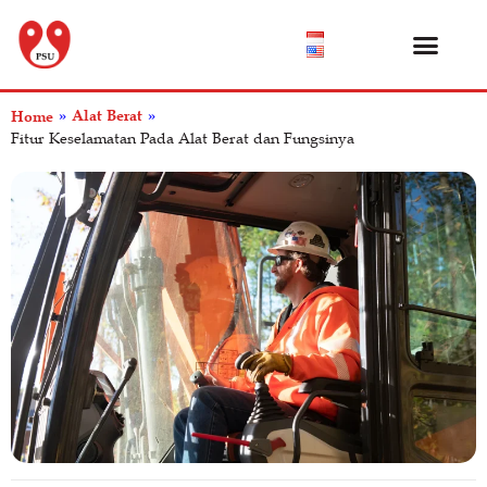
Katalog Produk
Tentang Kami
Pusat Bantuan
Alat Berat
Home
»
»
Fitur Keselamatan Pada Alat Berat dan Fungsinya