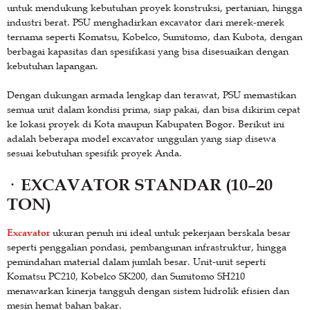
untuk mendukung kebutuhan proyek konstruksi, pertanian, hingga
industri berat. PSU menghadirkan excavator dari merek-merek
ternama seperti Komatsu, Kobelco, Sumitomo, dan Kubota, dengan
berbagai kapasitas dan spesifikasi yang bisa disesuaikan dengan
kebutuhan lapangan.
Dengan dukungan armada lengkap dan terawat, PSU memastikan
semua unit dalam kondisi prima, siap pakai, dan bisa dikirim cepat
ke lokasi proyek di Kota maupun Kabupaten Bogor. Berikut ini
adalah beberapa model excavator unggulan yang siap disewa
sesuai kebutuhan spesifik proyek Anda.
·
EXCAVATOR STANDAR (10–20
TON)
Excavator
ukuran penuh ini ideal untuk pekerjaan berskala besar
seperti penggalian pondasi, pembangunan infrastruktur, hingga
pemindahan material dalam jumlah besar. Unit-unit seperti
Komatsu PC210, Kobelco SK200, dan Sumitomo SH210
menawarkan kinerja tangguh dengan sistem hidrolik efisien dan
mesin hemat bahan bakar.