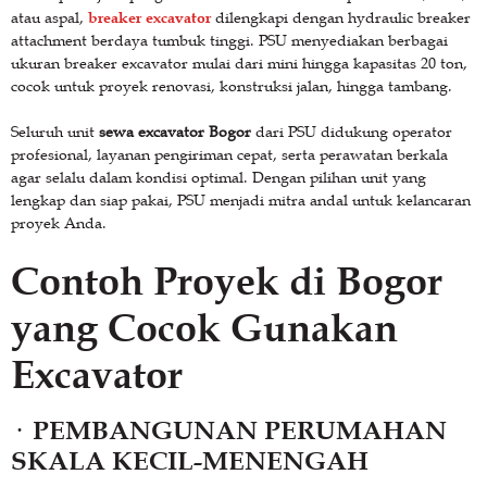
breaker excavator
atau aspal,
dilengkapi dengan hydraulic breaker
attachment berdaya tumbuk tinggi. PSU menyediakan berbagai
ukuran breaker excavator mulai dari mini hingga kapasitas 20 ton,
cocok untuk proyek renovasi, konstruksi jalan, hingga tambang.
Seluruh unit
sewa excavator Bogor
dari PSU didukung operator
profesional, layanan pengiriman cepat, serta perawatan berkala
agar selalu dalam kondisi optimal. Dengan pilihan unit yang
lengkap dan siap pakai, PSU menjadi mitra andal untuk kelancaran
proyek Anda.
Contoh Proyek di Bogor
yang Cocok Gunakan
Excavator
·
PEMBANGUNAN PERUMAHAN
SKALA KECIL-MENENGAH