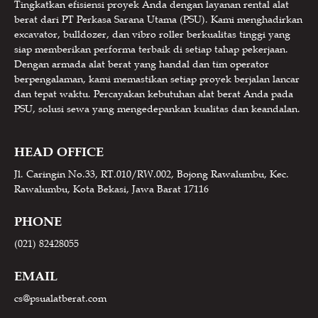
Tingkatkan efisiensi proyek Anda dengan layanan rental alat
berat dari PT Perkasa Sarana Utama (PSU). Kami menghadirkan
excavator, bulldozer, dan vibro roller berkualitas tinggi yang
siap memberikan performa terbaik di setiap tahap pekerjaan.
Dengan armada alat berat yang handal dan tim operator
berpengalaman, kami memastikan setiap proyek berjalan lancar
dan tepat waktu. Percayakan kebutuhan alat berat Anda pada
PSU, solusi sewa yang mengedepankan kualitas dan keandalan.
HEAD OFFICE
Jl. Caringin No.33, RT.010/RW.002, Bojong Rawalumbu, Kec.
Rawalumbu, Kota Bekasi, Jawa Barat 17116
PHONE
(021) 82428055
EMAIL
cs@psualatberat.com