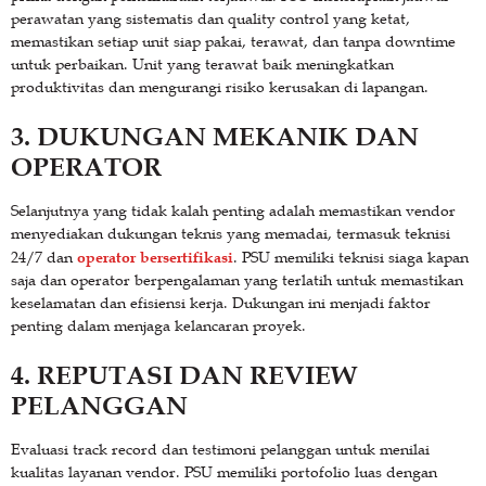
perawatan yang sistematis dan quality control yang ketat,
memastikan setiap unit siap pakai, terawat, dan tanpa downtime
untuk perbaikan. Unit yang terawat baik meningkatkan
produktivitas dan mengurangi risiko kerusakan di lapangan.
3.
DUKUNGAN MEKANIK DAN
OPERATOR
Selanjutnya yang tidak kalah penting adalah memastikan vendor
menyediakan dukungan teknis yang memadai, termasuk teknisi
operator bersertifikasi
24/7 dan
. PSU memiliki teknisi siaga kapan
saja dan operator berpengalaman yang terlatih untuk memastikan
keselamatan dan efisiensi kerja. Dukungan ini menjadi faktor
penting dalam menjaga kelancaran proyek.
4.
REPUTASI DAN REVIEW
PELANGGAN
Evaluasi track record dan testimoni pelanggan untuk menilai
kualitas layanan vendor. PSU memiliki portofolio luas dengan