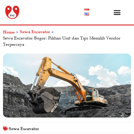
Katalog Produk
Tentang Kami
Pusat Bantuan
Sewa Excavator
Home
»
»
Sewa Excavator Bogor: Pilihan Unit dan Tips Memilih Vendor
Terpercaya
Sewa Excavator