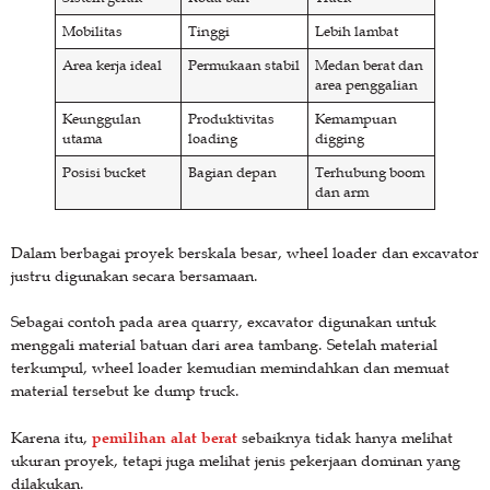
Mobilitas
Tinggi
Lebih lambat
Area kerja ideal
Permukaan stabil
Medan berat dan
area penggalian
Keunggulan
Produktivitas
Kemampuan
utama
loading
digging
Posisi bucket
Bagian depan
Terhubung boom
dan arm
Dalam berbagai proyek berskala besar, wheel loader dan excavator
justru digunakan secara bersamaan.
Sebagai contoh pada area quarry, excavator digunakan untuk
menggali material batuan dari area tambang. Setelah material
terkumpul, wheel loader kemudian memindahkan dan memuat
material tersebut ke dump truck.
pemilihan alat berat
Karena itu,
sebaiknya tidak hanya melihat
ukuran proyek, tetapi juga melihat jenis pekerjaan dominan yang
dilakukan.